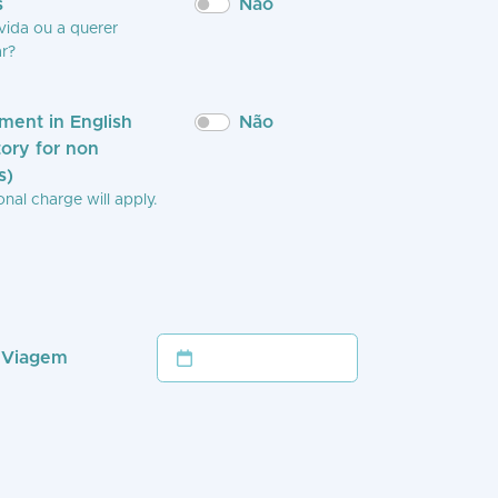
s
Não
vida ou a querer
r?
ment in English
Não
ory for non
s)
nal charge will apply.
 Viagem