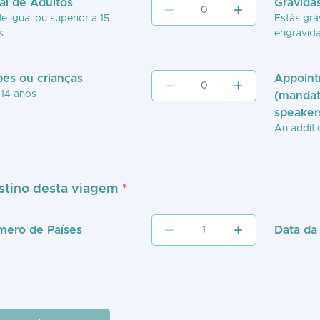
al de Adultos
Grávida
e igual ou superior a 15
Estás grá
s
engravida
és ou crianças
Appoint
 14 anos
(mandat
speaker
An additio
stino desta viagem
*
ero de Países
Data da