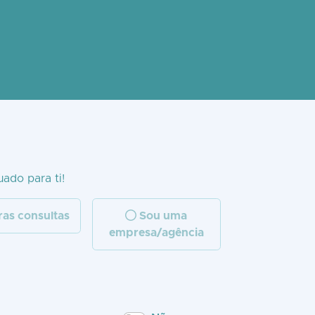
uado para ti!
as consultas
Sou uma
empresa/agência