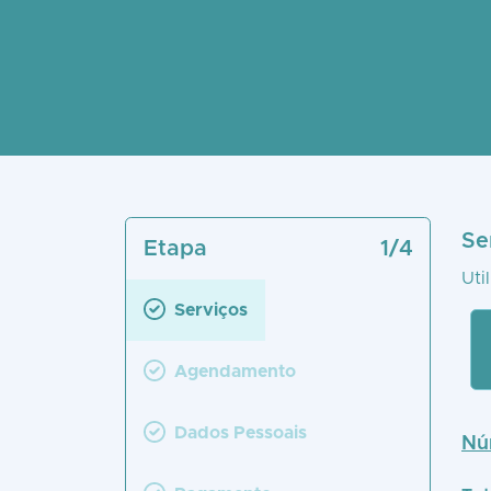
Se
Etapa
1
/4
Uti
Serviços
Agendamento
Dados Pessoais
Nú