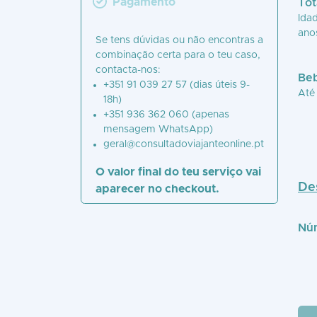
Pagamento
Tot
Idad
ano
Se tens dúvidas ou não encontras a
combinação certa para o teu caso,
contacta-nos:
Beb
+351 91 039 27 57 (dias úteis 9-
Até
18h)
+351 936 362 060
(apenas
mensagem WhatsApp)
geral@consultadoviajanteonline.pt
O valor final do teu serviço vai
De
aparecer no checkout.
Núm